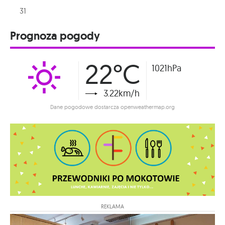
31
Prognoza pogody
22°C
1021hPa
3.22km/h
Dane pogodowe dostarcza openweathermap.org
REKLAMA