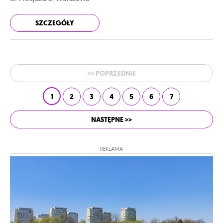
SZCZEGÓŁY
<< POPRZEDNIE
1
2
3
4
5
6
7
NASTĘPNE >>
REKLAMA