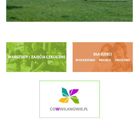
Zobacz więcej
DLA DZIECI
WARSZTATY / ZAJĘCIA CYKLICZNE
WYDARZENIA
MIEJSCA
URODZINY