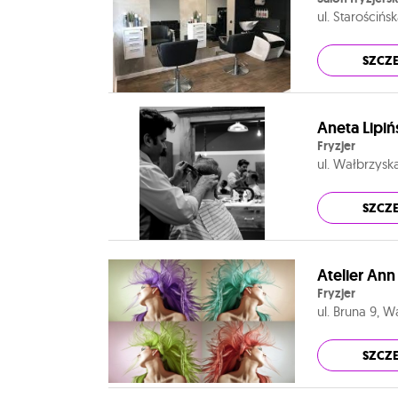
ul. Starościń
SZCZ
Aneta Lipiń
Fryzjer
ul. Wałbrzysk
SZCZ
Atelier Ann 
Fryzjer
ul. Bruna 9, 
SZCZ