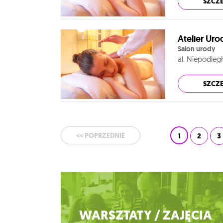
SZCZ
Atelier Ur
Salon urody
al. Niepodleg
SZCZ
<< POPRZEDNIE
1
2
3
Zobacz więcej
WARSZTATY / ZAJĘCIA