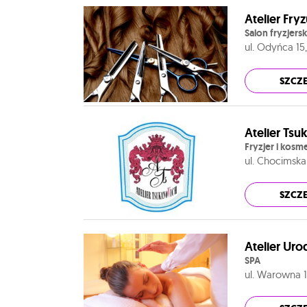
Atelier Fry
Salon fryzjers
ul. Odyńca 1
SZCZ
Atelier Tsu
Fryzjer i kosm
ul. Chocimska
SZCZ
Atelier Ur
SPA
ul. Warowna 