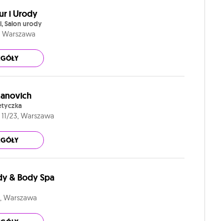
zur i Urody
ki, Salon urody
5, Warszawa
EGÓŁY
kanovich
etyczka
 11/23, Warszawa
EGÓŁY
ody & Body Spa
1, Warszawa