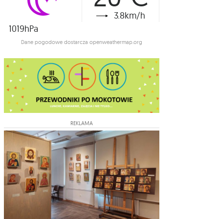
3.8km/h
1019hPa
Dane pogodowe dostarcza openweathermap.org
REKLAMA