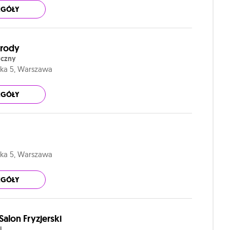
EGÓŁY
Urody
yczny
ska 5, Warszawa
EGÓŁY
ska 5, Warszawa
EGÓŁY
alon Fryzjerski
i