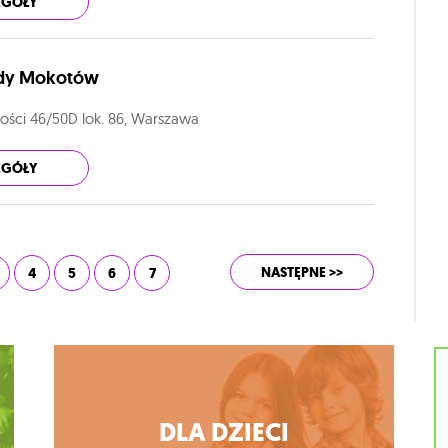
EGÓŁY
ody Mokotów
łości 46/50D lok. 86, Warszawa
EGÓŁY
NASTĘPNE >>
4
5
6
7
DLA DZIECI