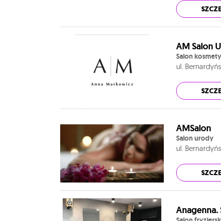
SZCZ
AM Salon 
Salon kosmet
ul. Bernardyń
SZCZ
AMSalon
Salon urody
ul. Bernardyń
SZCZ
Anagenna. S
Salon fryzjersk