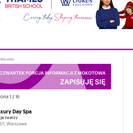
REKLAMA
rona 1 z 16
xury Day Spa
cja twarzy
0/1, Warszawa