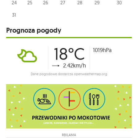
24
25
26
27
28
29
30
31
Prognoza pogody
18°C
1019hPa
2.42km/h
Dane pogodowe dostarcza openweathermap.org
REKLAMA