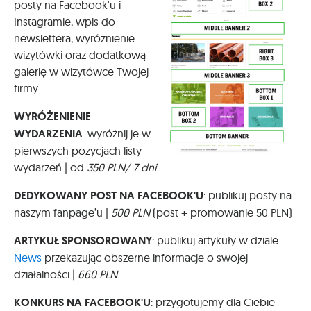
posty na Facebook'u i
Instagramie, wpis do
newslettera, wyróżnienie
wizytówki oraz dodatkową
galerię w wizytówce Twojej
firmy.
WYRÓŻENIENIE
WYDARZENIA
: wyróżnij je w
pierwszych pozycjach listy
wydarzeń | od
350 PLN/ 7 dni
DEDYKOWANY POST NA FACEBOOK'U
: publikuj posty na
naszym fanpage’u |
500 PLN
(post + promowanie 50 PLN)
ARTYKUŁ SPONSOROWANY
: publikuj artykuły w dziale
News
przekazując obszerne informacje o swojej
działalności |
660 PLN
KONKURS NA FACEBOOK'U
: przygotujemy dla Ciebie