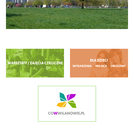
Zobacz więcej
DLA DZIECI
WARSZTATY / ZAJĘCIA CYKLICZNE
WYDARZENIA
MIEJSCA
URODZINY