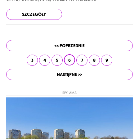
SZCZEGÓŁY
<< POPRZEDNIE
3
4
5
6
7
8
9
NASTĘPNE >>
REKLAMA