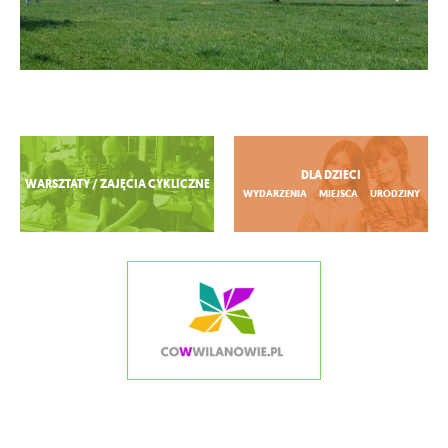
Zobacz więcej
DLA DZIECI
WARSZTATY / ZAJĘCIA CYKLICZNE
WYDARZENIA
MIEJSCA
URODZINY