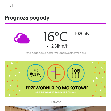
31
Prognoza pogody
16°C
1020hPa
2.51km/h
Dane pogodowe dostarcza openweathermap.org
REKLAMA