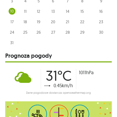
3
4
5
6
7
8
9
10
11
12
13
14
15
16
17
18
19
20
21
22
23
24
25
26
27
28
29
30
31
Prognoza pogody
31°C
1011hPa
0.45km/h
Dane pogodowe dostarcza openweathermap.org