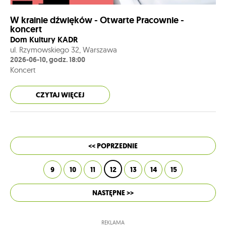
W krainie dźwięków - Otwarte Pracownie -
koncert
Dom Kultury KADR
ul. Rzymowskiego 32, Warszawa
2026-06-10, godz. 18:00
Koncert
CZYTAJ WIĘCEJ
<< POPRZEDNIE
9
10
11
12
13
14
15
NASTĘPNE >>
REKLAMA