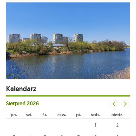
Kalendarz
Sierpień
2026
pn
wt
śr
czw
pt
sob
niedz
1
2