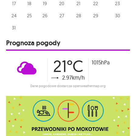
17
18
19
20
21
22
23
24
25
26
27
28
29
30
31
Prognoza pogody
21°C
1015hPa
2.97km/h
Dane pogodowe dostarcza openweathermap.org