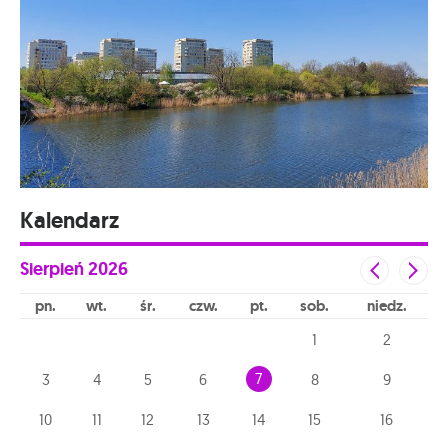
Kalendarz
Sierpień
2026
pn
wt
śr
czw
pt
sob
niedz
1
2
7
3
4
5
6
8
9
10
11
12
13
14
15
16