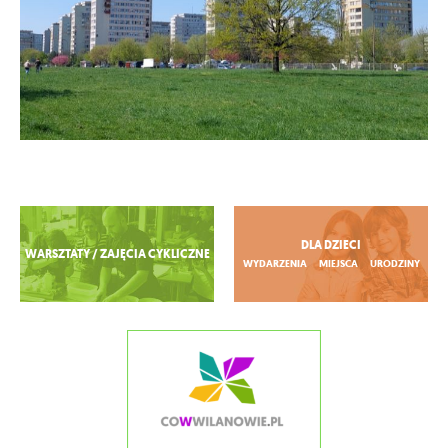
Zobacz więcej
DLA DZIECI
WARSZTATY / ZAJĘCIA CYKLICZNE
WYDARZENIA
MIEJSCA
URODZINY