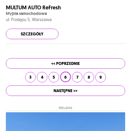
MULTUM AUTO ReFresh
Myjnia samochodowa
ul. Postępu 5, Warszawa
SZCZEGÓŁY
<< POPRZEDNIE
3
4
5
6
7
8
9
NASTĘPNE >>
REKLAMA