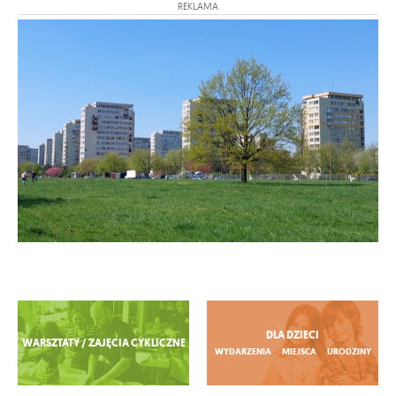
REKLAMA
Zobacz więcej
DLA DZIECI
WARSZTATY / ZAJĘCIA CYKLICZNE
WYDARZENIA
MIEJSCA
URODZINY