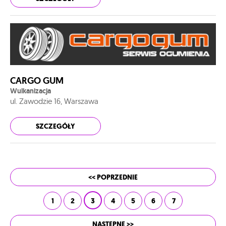
CARGO GUM
Wulkanizacja
ul. Zawodzie 16, Warszawa
SZCZEGÓŁY
<< POPRZEDNIE
1
2
3
4
5
6
7
NASTĘPNE >>