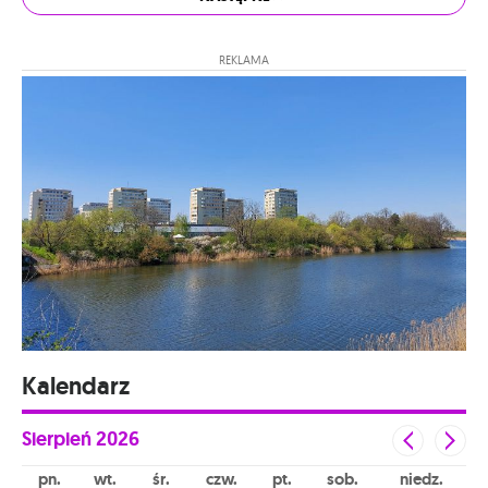
REKLAMA
Kalendarz
Sierpień
2026
pn
wt
śr
czw
pt
sob
niedz