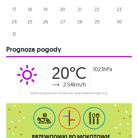
17
18
19
20
21
22
23
24
25
26
27
28
29
30
31
Prognoza pogody
20°C
1023hPa
2.54km/h
Dane pogodowe dostarcza openweathermap.org