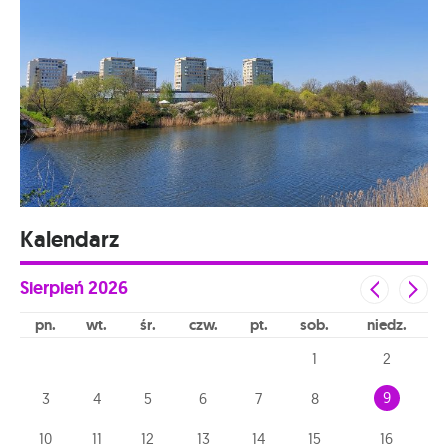
Kalendarz
Sierpień
2026
pn
wt
śr
czw
pt
sob
niedz
1
2
9
3
4
5
6
7
8
10
11
12
13
14
15
16