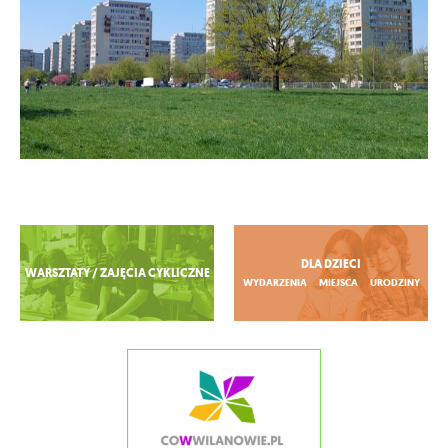
Zobacz więcej
DLA DZIECI
WARSZTATY / ZAJĘCIA CYKLICZNE
WYDARZENIA
MIEJSCA
URODZINY