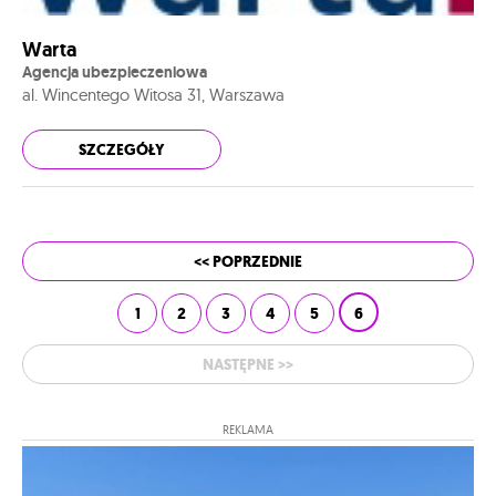
Warta
Agencja ubezpieczeniowa
al. Wincentego Witosa 31, Warszawa
SZCZEGÓŁY
<< POPRZEDNIE
1
2
3
4
5
6
NASTĘPNE >>
REKLAMA