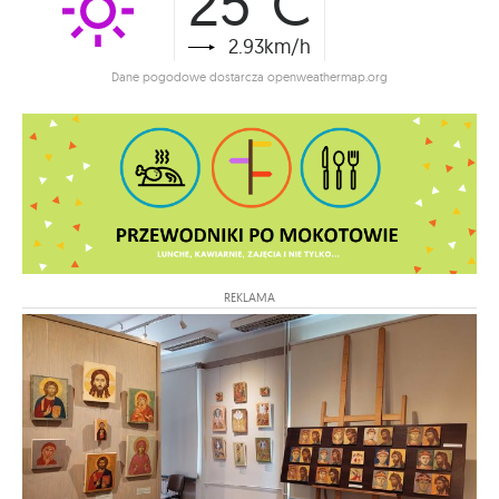
25°C
2.93km/h
Dane pogodowe dostarcza openweathermap.org
REKLAMA