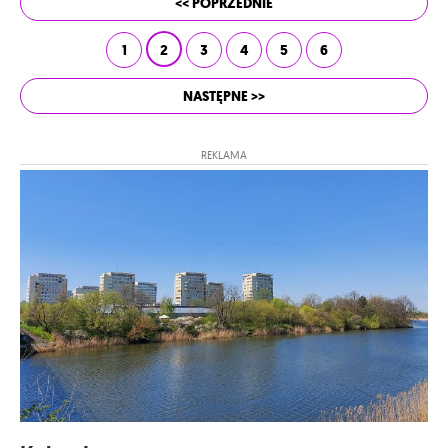
<< POPRZEDNIE
1
2
3
4
5
6
NASTĘPNE >>
REKLAMA