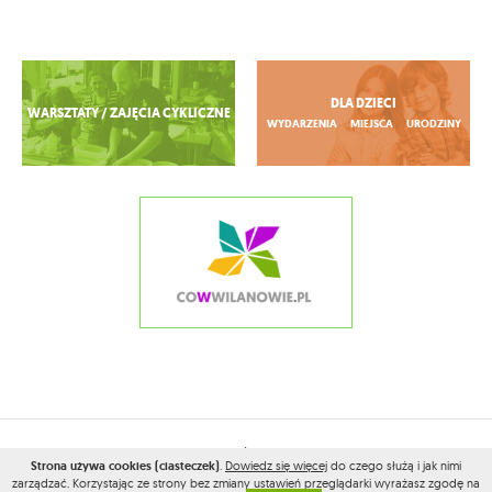
Zobacz więcej
DLA DZIECI
WARSZTATY / ZAJĘCIA CYKLICZNE
WYDARZENIA
MIEJSCA
URODZINY
2026© WSZELKIE PRAWA ZASTRZEŻONE PRZEZ
CONAMOKOTOWIE.PL
Strona używa cookies (ciasteczek)
.
Dowiedz się więcej
do czego służą i jak nimi
zarządzać. Korzystając ze strony bez zmiany ustawień przeglądarki wyrażasz zgodę na
PROJEKT I WYKONANIE:
VEGA INTERNET STUDIO