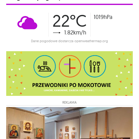
22°C
1019hPa
1.82km/h
Dane pogodowe dostarcza openweathermap.org
REKLAMA