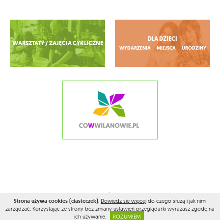
Zobacz więcej
DLA DZIECI
WARSZTATY / ZAJĘCIA CYKLICZNE
WYDARZENIA
MIEJSCA
URODZINY
2026© WSZELKIE PRAWA ZASTRZEŻONE PRZEZ
CONAMOKOTOWIE.PL
Strona używa cookies (ciasteczek)
.
Dowiedz się więcej
do czego służą i jak nimi
zarządzać. Korzystając ze strony bez zmiany ustawień przeglądarki wyrażasz zgodę na
PROJEKT I WYKONANIE:
VEGA INTERNET STUDIO
ich używanie.
ROZUMIEM