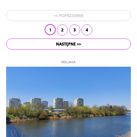
<< POPRZEDNIE
1
2
3
4
NASTĘPNE >>
REKLAMA