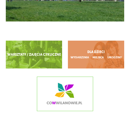
Zobacz więcej
DLA DZIECI
WARSZTATY / ZAJĘCIA CYKLICZNE
WYDARZENIA
MIEJSCA
URODZINY