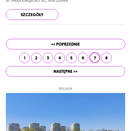
al. Niepodległości 82, Warszawa
SZCZEGÓŁY
<< POPRZEDNIE
1
2
3
4
5
6
7
8
NASTĘPNE >>
REKLAMA