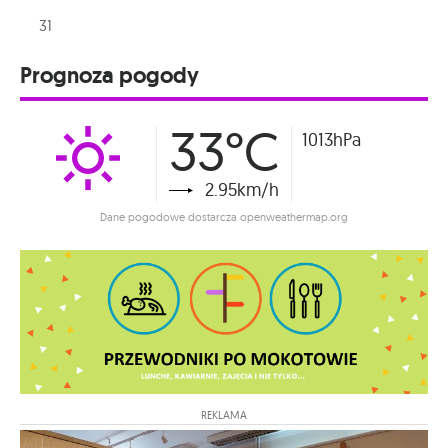
31
Prognoza pogody
33°C
1013hPa
2.95km/h
Dane pogodowe dostarcza openweathermap.org
REKLAMA