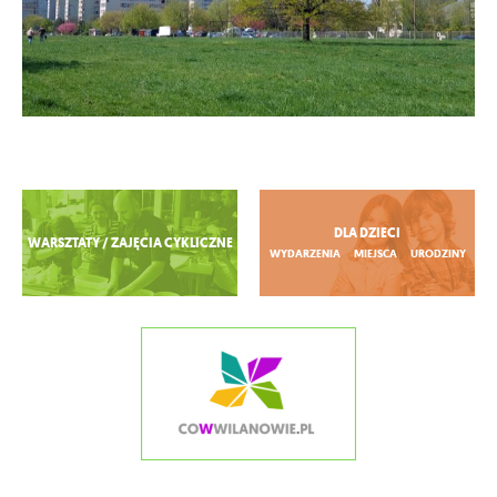
Zobacz więcej
DLA DZIECI
WARSZTATY / ZAJĘCIA CYKLICZNE
WYDARZENIA
MIEJSCA
URODZINY