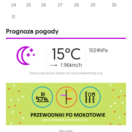
24
25
26
27
28
29
30
31
Prognoza pogody
15°C
1024hPa
1.96km/h
Dane pogodowe dostarcza openweathermap.org
REKLAMA