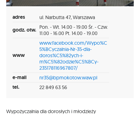
adres
ul. Narbutta 47, Warszawa
Pon. - Wt. 14.00 - 19.00 Śr. - Czw.
godz. otw.
11.00 - 16.00 Pt. 14.00 - 19.00
www.facebook.com/Wypo%C
5%BCyczalnia-Nr-35-dla-
www
doros%C5%82ych-i-
m%C5%82odzie%C5%BCy-
235178116967807/
e-mail
nr35@bpmokotow.waw.pl
tel.
22 849 63 56
Wypożyczalnia dla dorosłych i młodzieży