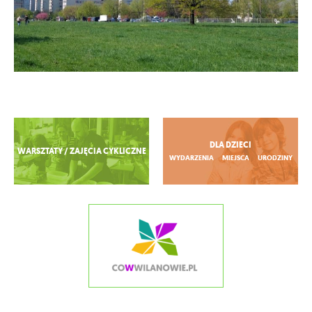
Zobacz więcej
DLA DZIECI
WARSZTATY / ZAJĘCIA CYKLICZNE
WYDARZENIA
MIEJSCA
URODZINY