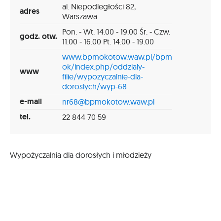
al. Niepodległości 82,
adres
Warszawa
Pon. - Wt. 14.00 - 19.00 Śr. - Czw.
godz. otw.
11.00 - 16.00 Pt. 14.00 - 19.00
www.bpmokotow.waw.pl/bpm
ok/index.php/oddzialy-
www
filie/wypozyczalnie-dla-
doroslych/wyp-68
e-mail
nr68@bpmokotow.waw.pl
tel.
22 844 70 59
Wypożyczalnia dla dorosłych i młodzieży