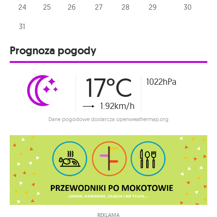
24
25
26
27
28
29
30
31
Prognoza pogody
17°C
1022hPa
1.92km/h
Dane pogodowe dostarcza openweathermap.org
REKLAMA