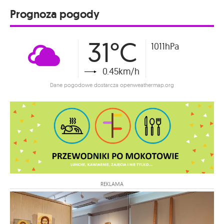
Prognoza pogody
31°C
1011hPa
0.45km/h
Dane pogodowe dostarcza openweathermap.org
REKLAMA