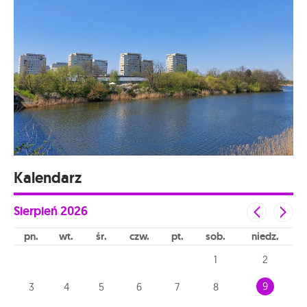
Kalendarz
Sierpień
2026
pn
wt
śr
czw
pt
sob
niedz
1
2
9
3
4
5
6
7
8