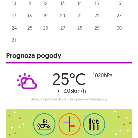
10
11
12
13
14
15
16
17
18
19
20
21
22
23
24
25
26
27
28
29
30
31
Prognoza pogody
25°C
1020hPa
3.03km/h
Dane pogodowe dostarcza openweathermap.org