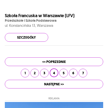
Szkoła Francuska w Warszawie (LFV)
Przedszkole i Szkoła Podstawowa
ul. Konstancińska 13, Warszawa
SZCZEGÓŁY
<< POPRZEDNIE
1
2
3
4
5
6
7
NASTĘPNE >>
REKLAMA