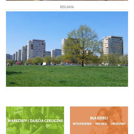
REKLAMA
Zobacz więcej
DLA DZIECI
WARSZTATY / ZAJĘCIA CYKLICZNE
WYDARZENIA
MIEJSCA
URODZINY