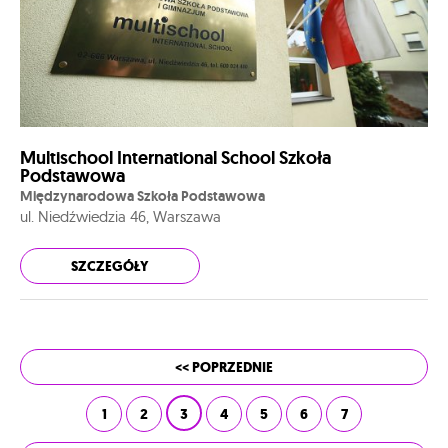
Multischool International School Szkoła
Podstawowa
Międzynarodowa Szkoła Podstawowa
ul. Niedźwiedzia 46, Warszawa
SZCZEGÓŁY
<< POPRZEDNIE
1
2
3
4
5
6
7