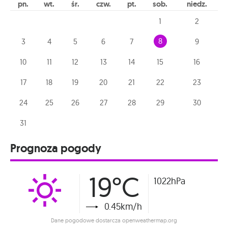
pn
wt
śr
czw
pt
sob
niedz
1
2
8
3
4
5
6
7
9
10
11
12
13
14
15
16
17
18
19
20
21
22
23
24
25
26
27
28
29
30
31
Prognoza pogody
19°C
1022hPa
0.45km/h
Dane pogodowe dostarcza openweathermap.org