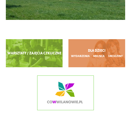
Zobacz więcej
DLA DZIECI
WARSZTATY / ZAJĘCIA CYKLICZNE
WYDARZENIA
MIEJSCA
URODZINY