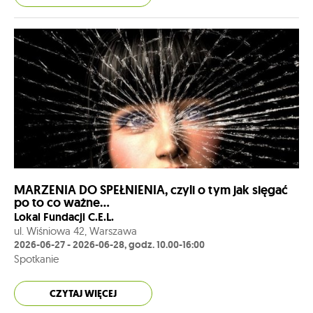
MARZENIA DO SPEŁNIENIA, czyli o tym jak sięgać
po to co ważne…
Lokal Fundacji C.E.L.
ul. Wiśniowa 42, Warszawa
2026-06-27 - 2026-06-28, godz. 10.00-16:00
Spotkanie
CZYTAJ WIĘCEJ