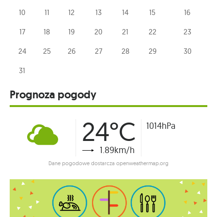
10
11
12
13
14
15
16
17
18
19
20
21
22
23
24
25
26
27
28
29
30
31
Prognoza pogody
24°C
1014hPa
1.89km/h
Dane pogodowe dostarcza openweathermap.org