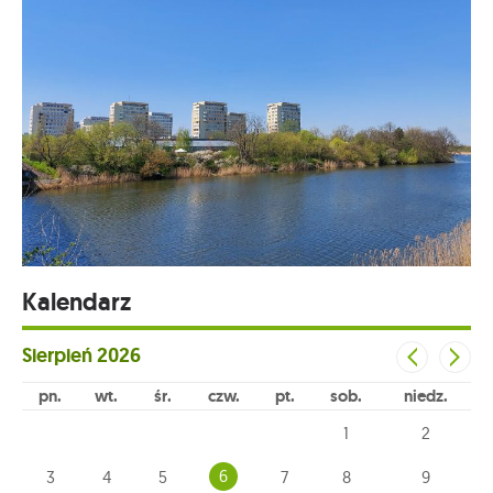
Kalendarz
Sierpień
2026
pn
wt
śr
czw
pt
sob
niedz
1
2
6
3
4
5
7
8
9