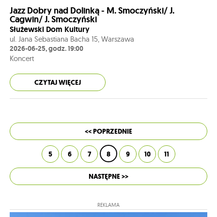
Jazz Dobry nad Dolinką - M. Smoczyński/ J.
Cagwin/ J. Smoczyński
Służewski Dom Kultury
ul. Jana Sebastiana Bacha 15, Warszawa
2026-06-25, godz. 19:00
Koncert
CZYTAJ WIĘCEJ
<< POPRZEDNIE
5
6
7
8
9
10
11
NASTĘPNE >>
REKLAMA