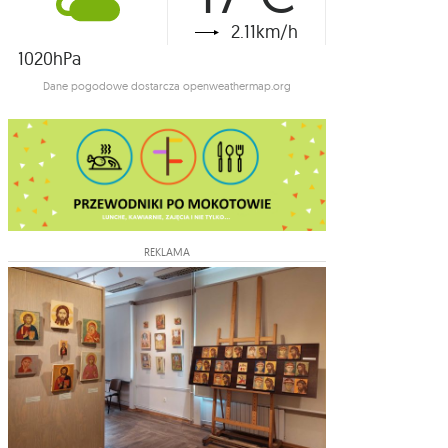
2.11km/h
1020hPa
Dane pogodowe dostarcza openweathermap.org
REKLAMA