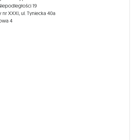
 Niepodległości 19
y nr XXXI, ul. Tyniecka 40a
udowa 4