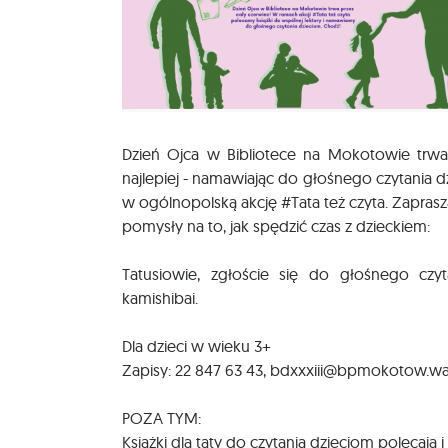
Dzień Ojca w Bibliotece na Mokotowie trwa 
najlepiej - namawiając do głośnego czytania dz
w ogólnopolską akcję #Tata też czyta. Zaprasza
pomysły na to, jak spędzić czas z dzieckiem:
Tatusiowie, zgłoście się do głośnego czyt
kamishibai.
Dla dzieci w wieku 3+
Zapisy: 22 847 63 43, bdxxxiii@bpmokotow.wa
POZA TYM:
Książki dla taty do czytania dzieciom polecają i