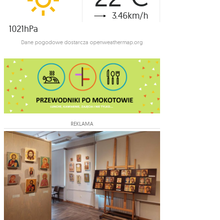
3.46km/h
1021hPa
Dane pogodowe dostarcza openweathermap.org
REKLAMA