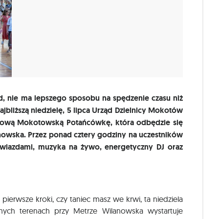
d, nie ma lepszego sposobu na spędzenie czasu niż
bliższą niedzielę, 5 lipca Urząd Dzielnicy Mokotów
kową Mokotowską Potańcówkę, która odbędzie się
anowska. Przez ponad cztery godziny na uczestników
 gwiazdami, muzyka na żywo, energetyczny DJ oraz
 pierwsze kroki, czy taniec masz we krwi, ta niedziela
nych terenach przy Metrze Wilanowska wystartuje