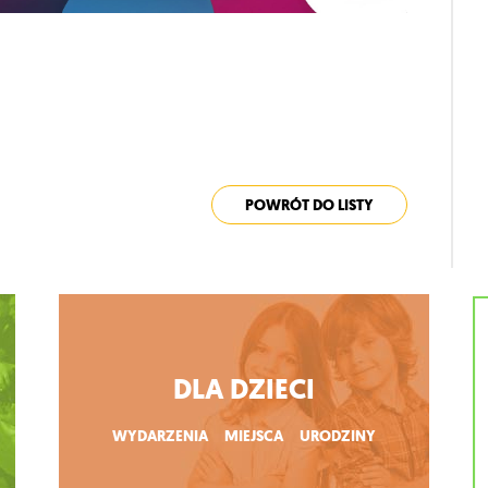
POWRÓT DO LISTY
DLA DZIECI
WYDARZENIA
MIEJSCA
URODZINY