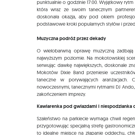
punktualnie o godzinie 17:00. Wyjątkowy ryt
która wraz ze swoim tanecznym partner
doskonała okazja, aby pod okiem profesjo
podstawowe kroki popularnych stylów i przede
Muzyczna podróż przez dekady
O wielobarwną oprawę muzyczną zadbają a
najwyższym poziomie. Na mokotowskiej scen
serwując dawkę największych, doskonale zna
Mokotów Dixie Band przeniesie uczestników
taneczne w porywających aranżacjach. 
nowoczesnymi, tanecznymi rytmami DJ Ando, kt
zakończeniem imprezy.
Kawiarenka pod gwiazdami i niespodzianka d
Szaleństwo na parkiecie wymaga chwil regene
przygotowując specjalną strefę gastronomicz
to idealne miejsce na złapanie oddechu, chł