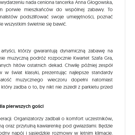
m wydarzeniu nada ceniona tancerka Anna Głogowska,
em porwie mieszkańców do wspólnej zabawy. To
nalistów podszlifować swoje umiejętności, poznać
 wszystkim świetnie się bawić.
rtyści, którzy gwarantują dynamiczną zabawę na
ie muzyczną podróż rozpocznie Kwartet Szafa Gra,
nych hitów ostatnich dekad. Chwilę później zespół
 w świat klasyki, prezentując najlepsze standardy
Całość muzycznego wieczoru dopełni natomiast
óry zadba o to, by nikt nie zszedł z parkietu przed
la pierwszych gości
racji. Organizatorzy zadbali o komfort uczestników,
ną oraz przytulną kawiarenkę pod gwiazdami. Będzie
odny napój i sąsiedzkie rozmowy w letnim klimacie.