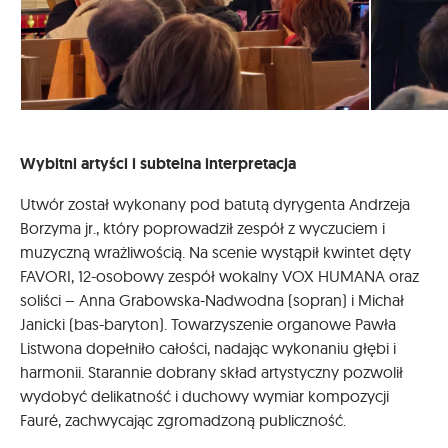
Wybitni artyści i subtelna interpretacja
Utwór został wykonany pod batutą dyrygenta Andrzeja
Borzyma jr., który poprowadził zespół z wyczuciem i
muzyczną wrażliwością. Na scenie wystąpił kwintet dęty
FAVORI, 12-osobowy zespół wokalny VOX HUMANA oraz
soliści – Anna Grabowska-Nadwodna (sopran) i Michał
Janicki (bas-baryton). Towarzyszenie organowe Pawła
Listwona dopełniło całości, nadając wykonaniu głębi i
harmonii. Starannie dobrany skład artystyczny pozwolił
wydobyć delikatność i duchowy wymiar kompozycji
Fauré, zachwycając zgromadzoną publiczność.