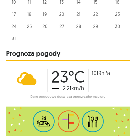
10
11
12
13
14
15
16
17
18
19
20
21
22
23
24
25
26
27
28
29
30
31
Prognoza pogody
23°C
1019hPa
2.21km/h
Dane pogodowe dostarcza openweathermap.org