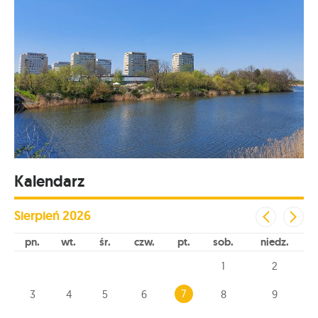
Kalendarz
Sierpień
2026
pn
wt
śr
czw
pt
sob
niedz
1
2
7
3
4
5
6
8
9