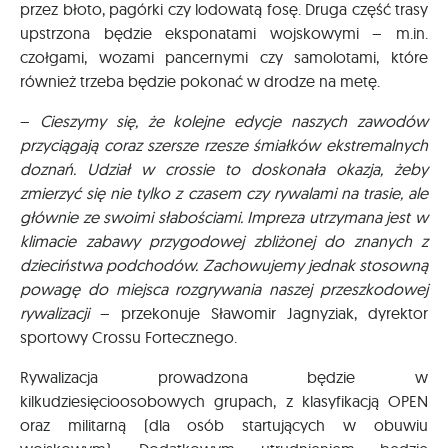
przez błoto, pagórki czy lodowatą fosę. Druga część trasy
upstrzona będzie eksponatami wojskowymi – m.in.
czołgami, wozami pancernymi czy samolotami, które
również trzeba będzie pokonać w drodze na metę.
–
Cieszymy się, że kolejne edycje naszych zawodów
przyciągają coraz szersze rzesze śmiałków ekstremalnych
doznań. Udział w crossie to doskonała okazja, żeby
zmierzyć się nie tylko z czasem czy rywalami na trasie, ale
głównie ze swoimi słabościami. Impreza utrzymana jest w
klimacie zabawy przygodowej zbliżonej do znanych z
dzieciństwa podchodów. Zachowujemy jednak stosowną
powagę do miejsca rozgrywania naszej przeszkodowej
rywalizacji
– przekonuje Sławomir Jagnyziak, dyrektor
sportowy Crossu Fortecznego.
Rywalizacja prowadzona będzie w
kilkudziesięcioosobowych grupach, z klasyfikacją OPEN
oraz militarną (dla osób startujących w obuwiu