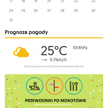
17
18
19
20
21
22
23
24
25
26
27
28
29
30
31
Prognoza pogody
25°C
1014hPa
0.71km/h
Dane pogodowe dostarcza openweathermap.org