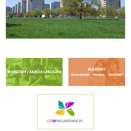
Zobacz więcej
DLA DZIECI
WARSZTATY / ZAJĘCIA CYKLICZNE
WYDARZENIA
MIEJSCA
URODZINY