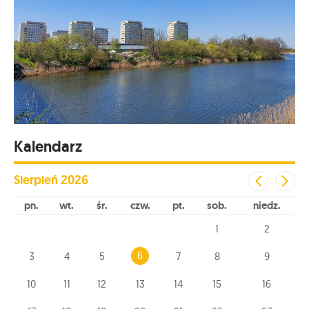
Kalendarz
Sierpień
2026
pn
wt
śr
czw
pt
sob
niedz
1
2
6
3
4
5
7
8
9
10
11
12
13
14
15
16