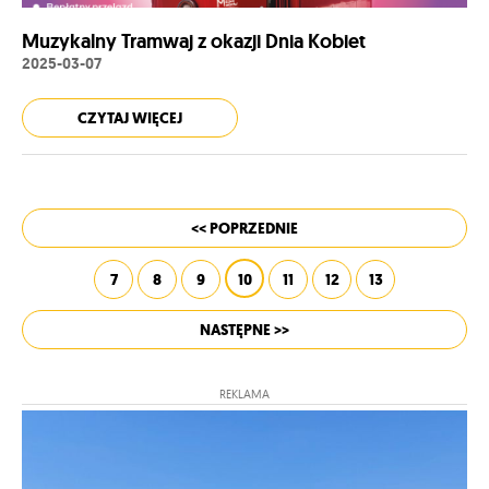
Muzykalny Tramwaj z okazji Dnia Kobiet
2025-03-07
CZYTAJ WIĘCEJ
<< POPRZEDNIE
7
8
9
10
11
12
13
NASTĘPNE >>
REKLAMA