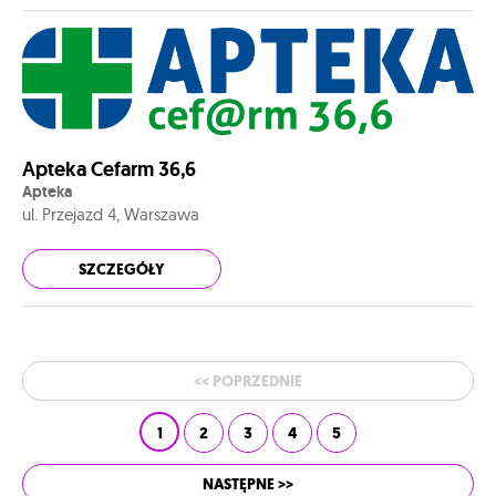
Apteka Cefarm 36,6
Apteka
ul. Przejazd 4, Warszawa
SZCZEGÓŁY
<< POPRZEDNIE
1
2
3
4
5
NASTĘPNE >>