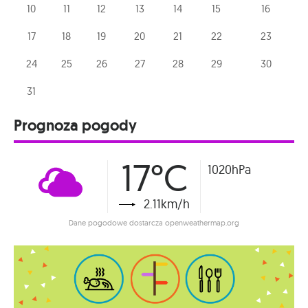
10
11
12
13
14
15
16
17
18
19
20
21
22
23
24
25
26
27
28
29
30
31
Prognoza pogody
17°C
1020hPa
2.11km/h
Dane pogodowe dostarcza openweathermap.org