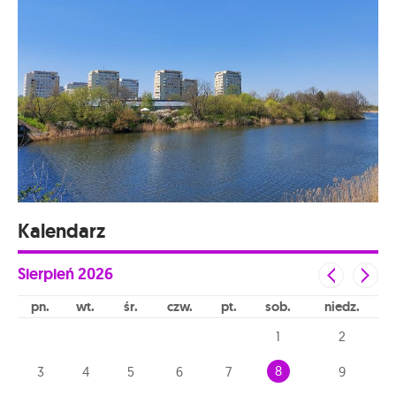
Kalendarz
Sierpień
2026
pn
wt
śr
czw
pt
sob
niedz
1
2
8
3
4
5
6
7
9