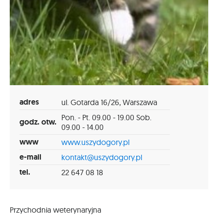
adres
ul. Gotarda 16/26, Warszawa
Pon. - Pt. 09.00 - 19.00 Sob.
godz. otw.
09.00 - 14.00
www
www.uszydogory.pl
e-mail
kontakt@uszydogory.pl
tel.
22 647 08 18
Przychodnia weterynaryjna