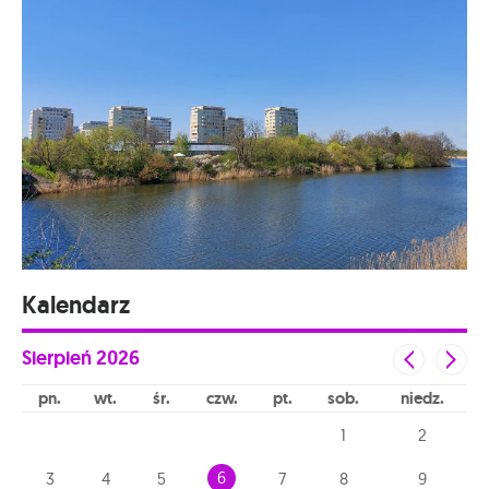
Kalendarz
Sierpień
2026
pn
wt
śr
czw
pt
sob
niedz
1
2
6
3
4
5
7
8
9