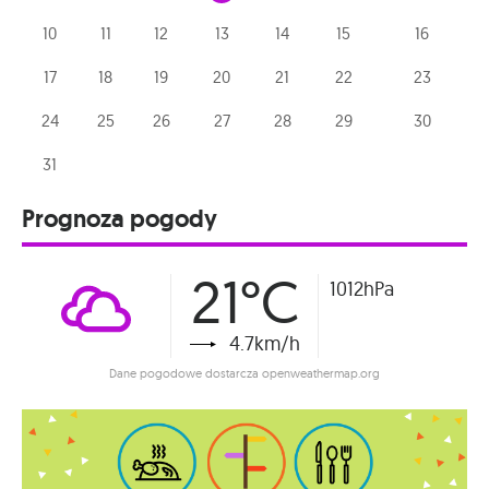
10
11
12
13
14
15
16
17
18
19
20
21
22
23
24
25
26
27
28
29
30
31
Prognoza pogody
21°C
1012hPa
4.7km/h
Dane pogodowe dostarcza openweathermap.org