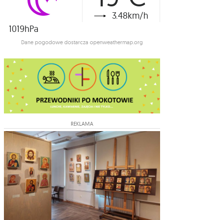
3.48km/h
1019hPa
Dane pogodowe dostarcza openweathermap.org
REKLAMA