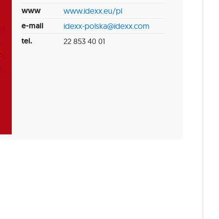
www
www.idexx.eu/pl
e-mail
idexx-polska@idexx.com
tel.
22 853 40 01