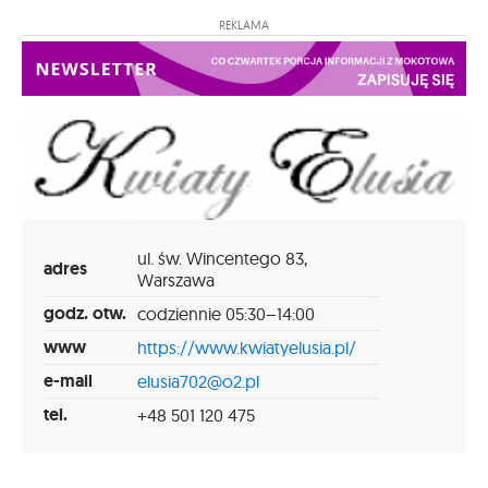
REKLAMA
ul. św. Wincentego 83,
adres
Warszawa
godz. otw.
codziennie 05:30–14:00
www
https://www.kwiatyelusia.pl/
e-mail
elusia702@o2.pl
tel.
+48 501 120 475