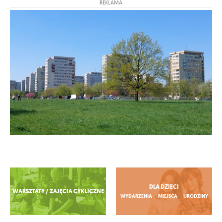
REKLAMA
Zobacz więcej
DLA DZIECI
WARSZTATY / ZAJĘCIA CYKLICZNE
WYDARZENIA
MIEJSCA
URODZINY