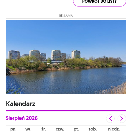
POWRÓT DO LISTY
REKLAMA
Kalendarz
Sierpień
2026
pn
wt
śr
czw
pt
sob
niedz