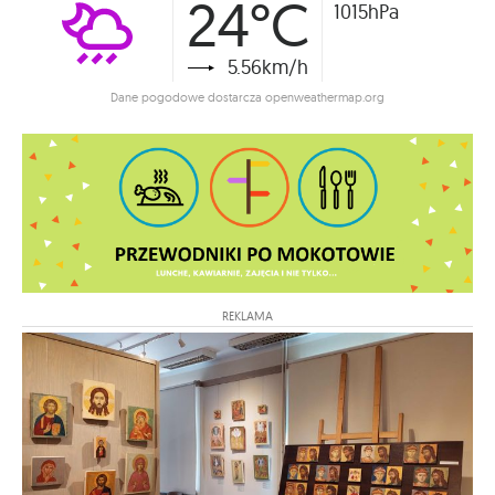
24°C
1015hPa
5.56km/h
Dane pogodowe dostarcza openweathermap.org
REKLAMA