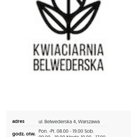
adres
ul. Belwederska 4, Warszawa
Pon. -Pt. 08.00 - 19.00 Sob.
godz. otw.
09.00 - 18.00 Niedz. 10.00 - 17.00