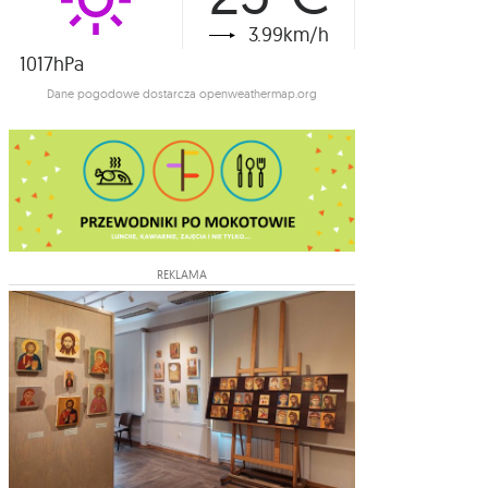
3.99km/h
1017hPa
Dane pogodowe dostarcza openweathermap.org
REKLAMA