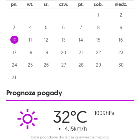
pn
wt
śr
czw
pt
sob
niedz
1
2
3
4
5
6
7
8
9
10
11
12
13
14
15
16
17
18
19
20
21
22
23
24
25
26
27
28
29
30
31
Prognoza pogody
32°C
1009hPa
4.15km/h
Dane pogodowe dostarcza openweathermap.org