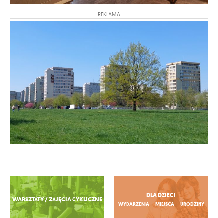
REKLAMA
Zobacz więcej
DLA DZIECI
WARSZTATY / ZAJĘCIA CYKLICZNE
WYDARZENIA
MIEJSCA
URODZINY