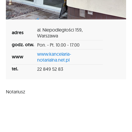
al. Niepodległości 159,
adres
Warszawa
godz. otw.
Pon. - Pt. 10.00 - 17.00
www.kancelaria-
www
notarialna.net.pl
tel.
22 849 52 83
Notariusz