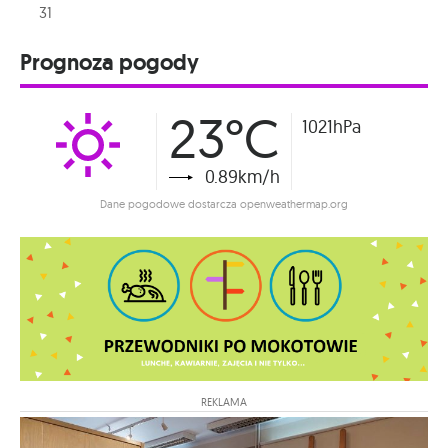
31
Prognoza pogody
23°C
1021hPa
0.89km/h
Dane pogodowe dostarcza openweathermap.org
REKLAMA