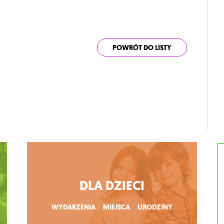
POWRÓT DO LISTY
DLA DZIECI
WYDARZENIA
MIEJSCA
URODZINY