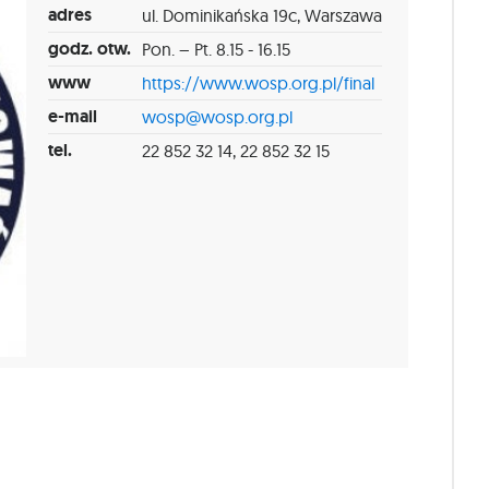
adres
ul. Dominikańska 19c, Warszawa
godz. otw.
Pon. – Pt. 8.15 - 16.15
www
https://www.wosp.org.pl/final
e-mail
wosp@wosp.org.pl
tel.
22 852 32 14, 22 852 32 15