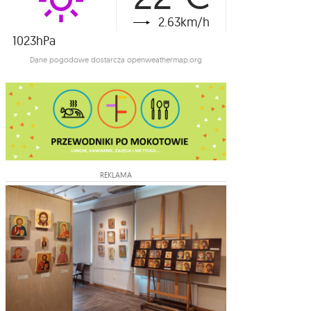
2.63km/h
1023hPa
Dane pogodowe dostarcza openweathermap.org
REKLAMA