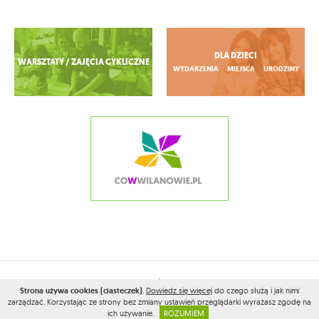
Zobacz więcej
DLA DZIECI
WARSZTATY / ZAJĘCIA CYKLICZNE
WYDARZENIA
MIEJSCA
URODZINY
2026© WSZELKIE PRAWA ZASTRZEŻONE PRZEZ
CONAMOKOTOWIE.PL
Strona używa cookies (ciasteczek)
.
Dowiedz się więcej
do czego służą i jak nimi
PROJEKT I WYKONANIE:
VEGA INTERNET STUDIO
zarządzać. Korzystając ze strony bez zmiany ustawień przeglądarki wyrażasz zgodę na
ich używanie.
ROZUMIEM