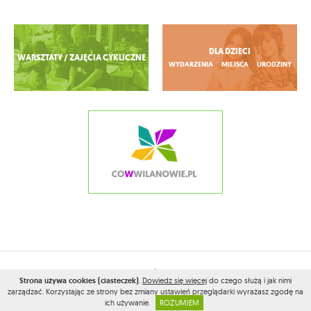
Zobacz więcej
DLA DZIECI
WARSZTATY / ZAJĘCIA CYKLICZNE
WYDARZENIA
MIEJSCA
URODZINY
2026© WSZELKIE PRAWA ZASTRZEŻONE PRZEZ
CONAMOKOTOWIE.PL
Strona używa cookies (ciasteczek)
.
Dowiedz się więcej
do czego służą i jak nimi
PROJEKT I WYKONANIE:
VEGA INTERNET STUDIO
zarządzać. Korzystając ze strony bez zmiany ustawień przeglądarki wyrażasz zgodę na
ich używanie.
ROZUMIEM