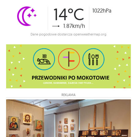
14°C
1022hPa
1.87km/h
Dane pogodowe dostarcza openweathermap.org
REKLAMA