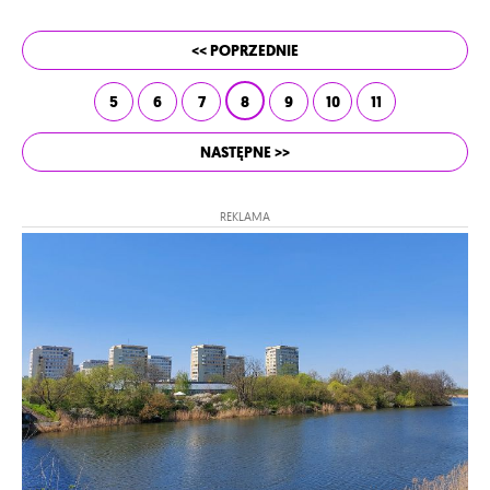
<< POPRZEDNIE
5
6
7
8
9
10
11
NASTĘPNE >>
REKLAMA