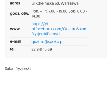
adres
ul. Chełmska 50, Warszawa
Pon. – Pt. 7.00 - 19.00 Sob. 8.00 -
godz. otw.
14.00
https://pl-
www
pl.facebook.com/QuattroSalon
FryzjerskiDamski
e-mail
quattro@spoko.pl
tel.
22 841 15 69
Salon fryzjerski