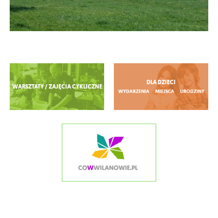
Zobacz więcej
DLA DZIECI
WARSZTATY / ZAJĘCIA CYKLICZNE
WYDARZENIA
MIEJSCA
URODZINY