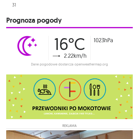
31
Prognoza pogody
16°C
1023hPa
2.22km/h
Dane pogodowe dostarcza openweathermap.org
REKLAMA