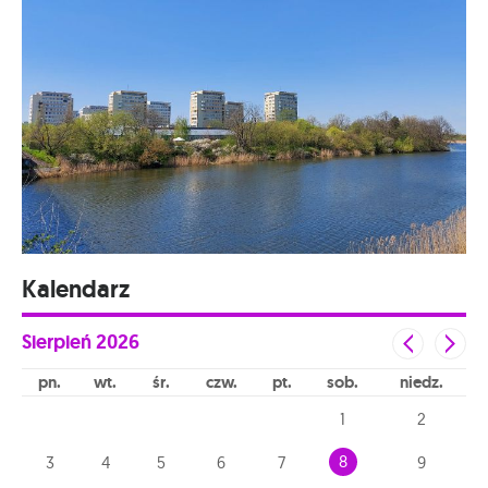
Kalendarz
Sierpień
2026
pn
wt
śr
czw
pt
sob
niedz
1
2
8
3
4
5
6
7
9