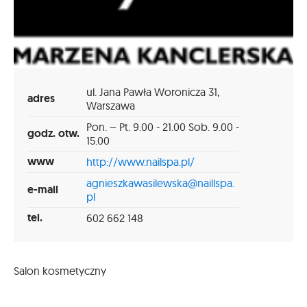
ul. Jana Pawła Woronicza 31,
adres
Warszawa
Pon. – Pt. 9.00 - 21.00 Sob. 9.00 -
godz. otw.
15.00
www
http://www.nailspa.pl/
agnieszkawasilewska@naillspa.
e-mail
pl
tel.
602 662 148
Salon kosmetyczny