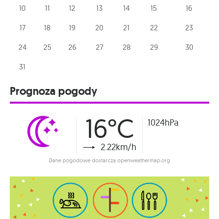
10
11
12
13
14
15
16
17
18
19
20
21
22
23
24
25
26
27
28
29
30
31
Prognoza pogody
16°C
1024hPa
2.22km/h
Dane pogodowe dostarcza openweathermap.org