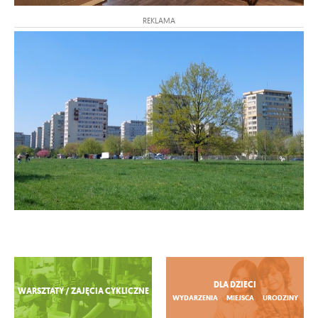
REKLAMA
Zobacz więcej
DLA DZIECI
WARSZTATY / ZAJĘCIA CYKLICZNE
WYDARZENIA
MIEJSCA
URODZINY