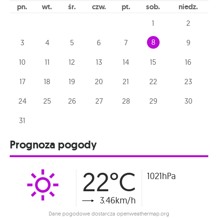
pn
wt
śr
czw
pt
sob
niedz
1
2
8
3
4
5
6
7
9
10
11
12
13
14
15
16
17
18
19
20
21
22
23
24
25
26
27
28
29
30
31
Prognoza pogody
22°C
1021hPa
3.46km/h
Dane pogodowe dostarcza openweathermap.org