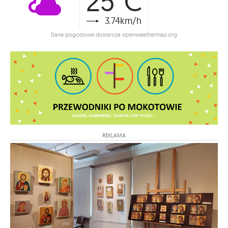
25°C
3.74km/h
Dane pogodowe dostarcza openweathermap.org
REKLAMA