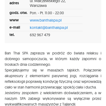
ul. Malczewskiego 22,
adres
Warszawa
godz. otw.
Pon. - Pt. 11.00 - 22.00
www
www.banthaispa.pl
e-mail
kontakt@banthaispa.pl
tel.
692 967 479
Ban Thai SPA zaprasza w podróż do świata relaksu i
dobrego samopoczucia, w którym każdy zapomni o
troskach dnia codziennego.
Specjalizujemy się w masażach tajskich. Połączenie
akupresury z elementami pasywnej jogi, rozciągania i
refleksologii poprawią kondycję fizyczną oraz wprowadzą
ciało w stan harmonii przywracając spokój ciała i ducha.
Jesteśmy zespołem z wieloletnim doświadczeniem, a w
naszym SPA zabiegi wykonywane są wyłącznie przez
wykwalifikowanych masażystów z Tajlandii.