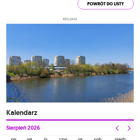
POWRÓT DO LISTY
REKLAMA
Kalendarz
Sierpień
2026
pn
wt
śr
czw
pt
sob
niedz