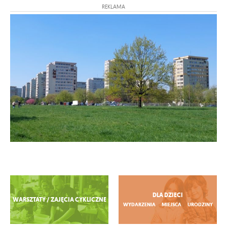
REKLAMA
Zobacz więcej
DLA DZIECI
WARSZTATY / ZAJĘCIA CYKLICZNE
WYDARZENIA
MIEJSCA
URODZINY