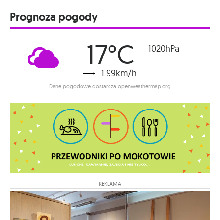
Prognoza pogody
17°C
1020hPa
1.99km/h
Dane pogodowe dostarcza openweathermap.org
REKLAMA