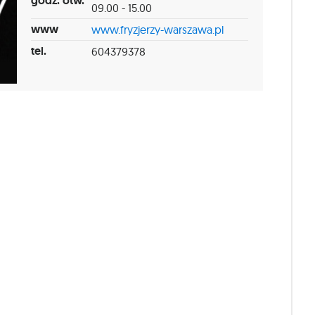
godz. otw.
09.00 - 15.00
www
www.fryzjerzy-warszawa.pl
tel.
604379378