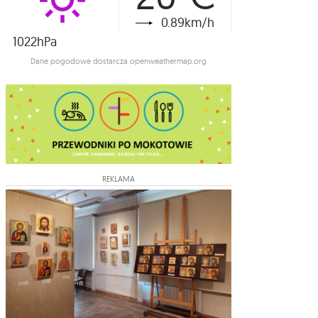
0.89km/h
1022hPa
Dane pogodowe dostarcza openweathermap.org
REKLAMA