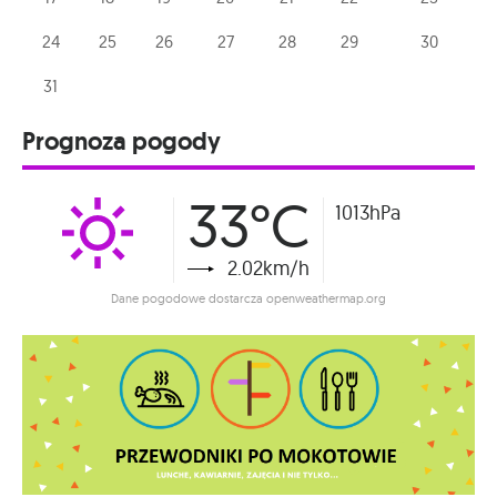
24
25
26
27
28
29
30
31
Prognoza pogody
33°C
1013hPa
2.02km/h
Dane pogodowe dostarcza openweathermap.org