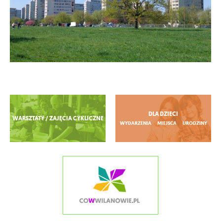
Zobacz więcej
DLA DZIECI
WARSZTATY / ZAJĘCIA CYKLICZNE
WYDARZENIA
MIEJSCA
URODZINY