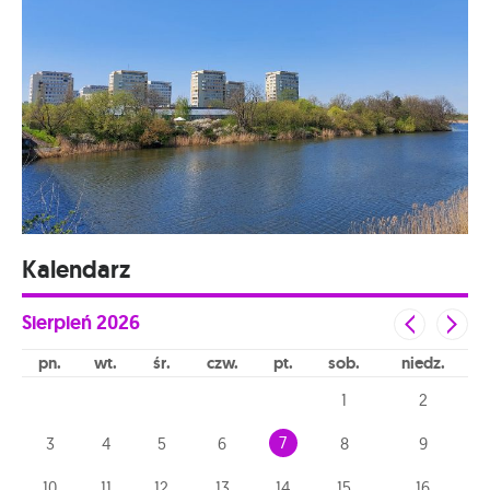
Kalendarz
Sierpień
2026
pn
wt
śr
czw
pt
sob
niedz
1
2
7
3
4
5
6
8
9
10
11
12
13
14
15
16