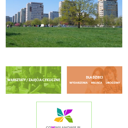
Zobacz więcej
DLA DZIECI
WARSZTATY / ZAJĘCIA CYKLICZNE
WYDARZENIA
MIEJSCA
URODZINY