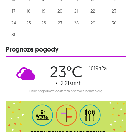
17
18
19
20
21
22
23
24
25
26
27
28
29
30
31
Prognoza pogody
23°C
1019hPa
2.21km/h
Dane pogodowe dostarcza openweathermap.org