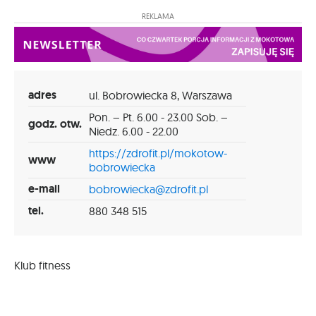
REKLAMA
adres
ul. Bobrowiecka 8, Warszawa
Pon. – Pt. 6.00 - 23.00 Sob. –
godz. otw.
Niedz. 6.00 - 22.00
https://zdrofit.pl/mokotow-
www
bobrowiecka
e-mail
bobrowiecka@zdrofit.pl
tel.
880 348 515
Klub fitness