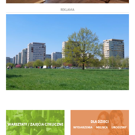
REKLAMA
Zobacz więcej
DLA DZIECI
WARSZTATY / ZAJĘCIA CYKLICZNE
WYDARZENIA
MIEJSCA
URODZINY