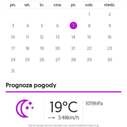
pn
wt
śr
czw
pt
sob
niedz
1
2
7
3
4
5
6
8
9
10
11
12
13
14
15
16
17
18
19
20
21
22
23
24
25
26
27
28
29
30
31
Prognoza pogody
19°C
1019hPa
3.48km/h
Dane pogodowe dostarcza openweathermap.org