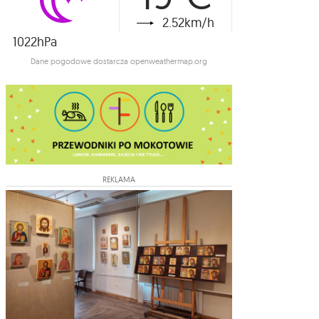
2.52km/h
1022hPa
Dane pogodowe dostarcza openweathermap.org
REKLAMA