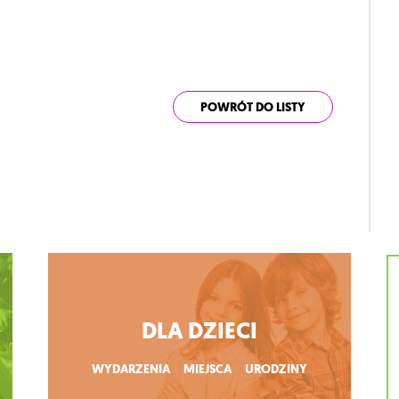
POWRÓT DO LISTY
DLA DZIECI
WYDARZENIA
MIEJSCA
URODZINY