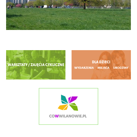
Zobacz więcej
DLA DZIECI
WARSZTATY / ZAJĘCIA CYKLICZNE
WYDARZENIA
MIEJSCA
URODZINY