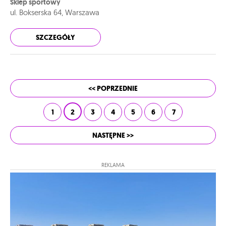
Sklep sportowy
ul. Bokserska 64, Warszawa
SZCZEGÓŁY
<< POPRZEDNIE
1
2
3
4
5
6
7
NASTĘPNE >>
REKLAMA