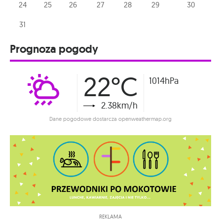
24
25
26
27
28
29
30
31
Prognoza pogody
22°C
1014hPa
2.38km/h
Dane pogodowe dostarcza openweathermap.org
REKLAMA