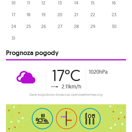
10
11
12
13
14
15
16
17
18
19
20
21
22
23
24
25
26
27
28
29
30
31
Prognoza pogody
17°C
1020hPa
2.11km/h
Dane pogodowe dostarcza openweathermap.org