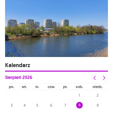
Kalendarz
Sierpień
2026
pn
wt
śr
czw
pt
sob
niedz
1
2
8
3
4
5
6
7
9